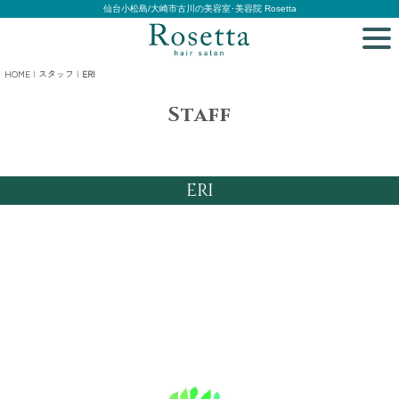
仙台小松島/大崎市古川の美容室･美容院 Rosetta
HOME
|
スタッフ
|
ERI
Staff
ERI