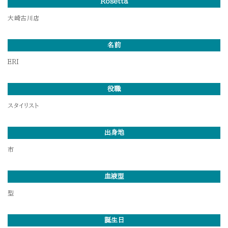
Rosetta
大崎古川店
名前
ERI
役職
スタイリスト
出身地
市
血液型
型
誕生日